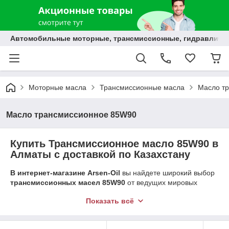
Автомобильные моторные, трансмиссионные, гидравлически
Моторные масла
Трансмиссионные масла
Масло т
Масло трансмиссионное 85W90
Купить Трансмиссионное масло 85W90 в
Алматы с доставкой по Казахстану
В интернет-магазине Arsen-Oil
вы найдете широкий выбор
трансмиссионных масел 85W90
от ведущих мировых
производителей. Мы предлагаем только
оригинальную
Показать всё
продукцию
, соответствующую высочайшим стандартам
качества.
Трансмиссионное масло 85W90
– это всесезонное масло,