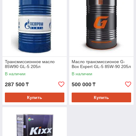
Только оригинальная продукция
Широкий выбор масел
Доступные цены
Удобные способы оплаты и доставки
Профессиональная консультация
Закажите
масло трансмиссионное
85W90 в Arsen-Oil и
обеспечьте безупречную работу вашей трансмиссии!
Трансмиссионное масло
Масло трансмиссионое G-
85W90 GL-5 205л
Box Expert GL-5 85W-90 205л
В наличии
В наличии
287 500
500 000
₸
₸
Купить
Купить