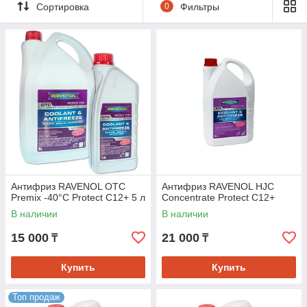
накипи.
Сортировка
0
Фильтры
Увеличивает срок службы двигателя.
Антифриз красный - это традиционный тип охлаждающей
жидкости, который используется в большинстве
автомобилей. Он отличается высокой температурой кипения
и низкой температурой замерзания, что обеспечивает
эффективную защиту двигателя в любых условиях.
В категории «Антифриз красный» интернет-магазина «Arsen-
Oil» представлен широкий выбор
охлаждающих жидкостей
от
ведущих производителей. Мы работаем только с
проверенными компаниями, поэтому гарантируем качество и
надежность всех товаров из каталога.
В нашем ассортименте вы найдете антифризы красного
Антифриз RAVENOL OTC
Антифриз RAVENOL HJC
цвета для всех марок и моделей автомобилей. Мы
Premix -40°C Protect C12+ 5 л
Concentrate Protect C12+
предлагаем следующие виды антифриза красного цвета:
В наличии
В наличии
Синтетический антифриз:
обеспечивает
максимальную защиту двигателя и имеет самый
15 000
21 000
₸
₸
длительный срок службы.
Купить
Купить
Полусинтетический антифриз:
сочетает в себе
свойства минерального и синтетического антифриза.
Топ продаж
Минеральный антифриз:
наиболее доступный