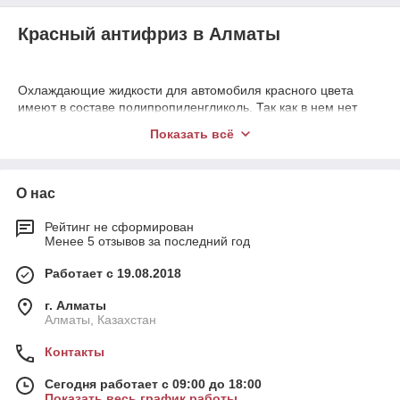
Красный антифриз в Алматы
Охлаждающие жидкости для автомобиля красного цвета
имеют в составе полипропиленгликоль. Так как в нем нет
силикатов, то его можно использовать для двигателей из
Показать всё
меди и алюминия. Также для их производства используются
смеси на органической основе, поэтому от взаимодействия с
рабочей поверхностью двигателя практически нет вреда.
Карбоновая кислота создает пленку, которая улучшает
О нас
теплоотвод. Красный антифриз очень быстро реагирует на
коррозийные пятна и создает микронные оболочки.
Рейтинг не сформирован
Менее 5 отзывов за последний год
У нас представлены такие виды:
Работает с 19.08.2018
NORD на 10 и 5 литров. Защищает элементы
системы охлаждения из резины, металла и пластика от
г. Алматы
кавитации, высокой температуры и коррозии.
Алматы, Казахстан
Продлевает срок службы сальника помпы, быстро
выводит систему на рабочую температуру,
Контакты
гарантировано работает в экстремальных условиях.
Флуоресцентные добавки позволяют находить утечки.
Сегодня работает с 09:00 до 18:00
Длительный интервал замены антифриза.
Показать весь график работы