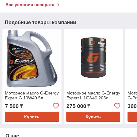
Все условия возврата
Подобные товары компании
Моторное масло G-Energy
Моторное масло G-Energy
Мото
Expert G 10W40 5л
Expert L 10W40 205л
G-Pr
7 500
275 000
360
₸
₸
Купить
Купить
О нас