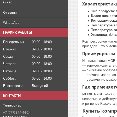
О нас
Характеристики
Тип продукта
:
Отзывы
Класс вязкости
Кинематическая
WhatsApp
Температура 
Температура з
ГРАФИК РАБОТЫ
Упаковка
: бочк
Компрессорное масло
Понедельник
09:00
18:00
присадок. Это обесп
Вторник
09:00
18:00
Преимущества к
Среда
09:00
18:00
Использование MOBIL
Четверг
09:00
18:00
— термоокислительна
— снижение образова
Пятница
09:00
18:00
— прочная масляная 
Суббота
09:00
14:00
— увеличение межрем
Воскресенье
Выходной
Где применяетс
MOBIL RARUS-427 (IS
КОНТАКТЫ
непрерывно-действую
и регионов Казахстан
Купить компр
+7 (777) 374-44-24
Отдел продаж