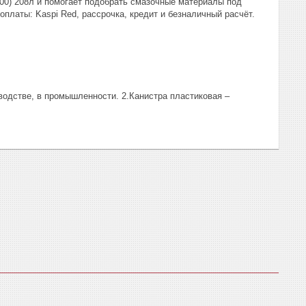
0) 208л и помогает подобрать смазочные материалы под
платы: Kaspi Red, рассрочка, кредит и безналичный расчёт.
водстве, в промышленности. 2.Канистра пластиковая –