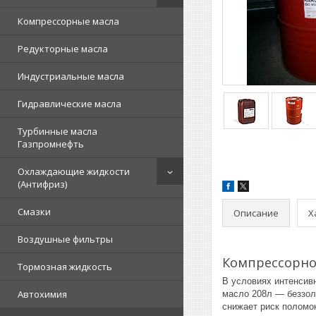
Компрессорные масла
Редукторные масла
Индустриальные масла
Гидравлические масла
Турбинные масла
Газпромнефть
Охлаждающие жидкости
(Антифриз)
Смазки
Описание
Х
Воздушные фильтры
Компрессорное
Тормозная жидкость
В условиях интенсив
Автохимия
масло 208л — беззол
снижает риск поломо