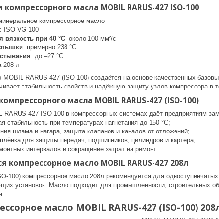
 компрессорного масла MOBIL RARUS-427 ISO-100
 минеральное компрессорное масло
: ISO VG 100
 вязкость при 40 °C
: около 100 мм²/с
вспышки
: примерно 238 °C
астывания
: до –27 °C
а 208 л
 MOBIL RARUS-427 (ISO-100) создаётся на основе качественных базовы
ечивает стабильность свойств и надёжную защиту узлов компрессора в 
омпрессорного масла MOBIL RARUS-427 (ISO-100)
 RARUS-427 ISO-100 в компрессорных системах даёт предприятиям за
я стабильность при температурах нагнетания до 150 °C;
ния шлама и нагара, защита клапанов и каналов от отложений;
плёнка для защиты передач, подшипников, цилиндров и картера;
онтных интервалов и сокращение затрат на ремонт.
я компрессорное масло MOBIL RARUS-427 208л
O-100) компрессорное масло 208л рекомендуется для одноступенчатых 
щих установок. Масло подходит для промышленности, строительных об
а.
ессорное масло MOBIL RARUS-427 (ISO-100) 208