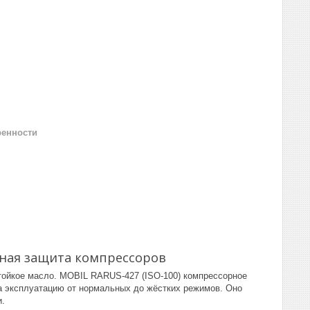
ренности
жная защита компрессоров
тойкое масло. MOBIL RARUS-427 (ISO-100) компрессорное
а эксплуатацию от нормальных до жёстких режимов. Оно
и.