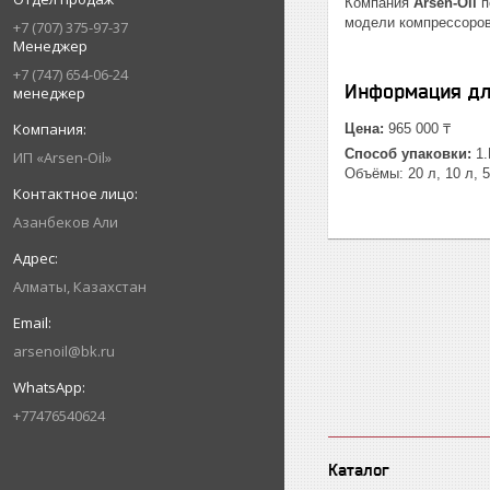
Компания
Arsen-Oil
п
модели компрессоров.
+7 (707) 375-97-37
Менеджер
+7 (747) 654-06-24
Информация дл
менеджер
Цена:
965 000 ₸
Способ упаковки:
1.
ИП «Arsen-Oil»
Объёмы: 20 л, 10 л, 
Азанбеков Али
Алматы, Казахстан
arsenoil@bk.ru
+77476540624
Каталог