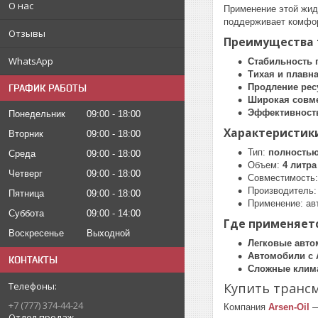
О нас
Применение этой жид
поддерживает комфор
Отзывы
Преимущества т
WhatsApp
Стабильность 
Тихая и плавн
Продление рес
ГРАФИК РАБОТЫ
Широкая совм
Эффективность
Понедельник
09:00
18:00
Характеристики
Вторник
09:00
18:00
Тип:
полностью
Среда
09:00
18:00
Объем:
4 литра
Четверг
09:00
18:00
Совместимость
Производитель
Пятница
09:00
18:00
Применение: ав
Суббота
09:00
14:00
Где применяетс
Воскресенье
Выходной
Легковые авто
Автомобили с 
КОНТАКТЫ
Сложные клима
Купить трансм
+7 (777) 374-44-24
Компания
Arsen-Oil
—
Отдел продаж