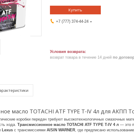
Купить
+7 (777) 374-44-24
возврат товара в течение 14 дней
по догово
арактеристики
ое масло TOTACHI ATF TYPE T-IV 4л для АКПП To
ические коробки передач требуют высокотехнологичных смазочных мате
сть хода.
Трансмиссионное масло TOTACHI ATF TYPE T-IV 4 л
— это п
и
Lexus
с трансмиссиями
AISIN WARNER
, где предписано использовани