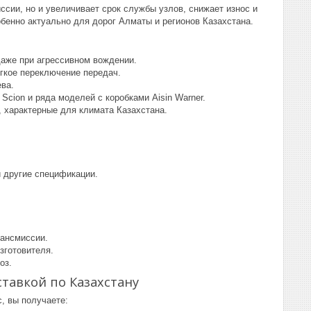
сии, но и увеличивает срок службы узлов, снижает износ и
бенно актуально для дорог Алматы и регионов Казахстана.
даже при агрессивном вождении.
кое переключение передач.
ва.
Scion и ряда моделей с коробками Aisin Warner.
, характерные для климата Казахстана.
 другие спецификации.
рансмиссии.
зготовителя.
оз.
ставкой по Казахстану
с, вы получаете: