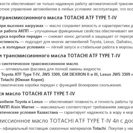
кости обеспечивает не только надежную работу автоматической трансмис
тное управление автомобилем в любых условиях эксплуатации, что осо
рансмиссионного масла TOTACHI ATF TYPE T-IV
при высоких нагрузках
— масло сохраняет вязкость и характеристики 
ая работа АКПП
— улучшенные фрикционные свойства обеспечивают мяг
урса коробки передач
— снижает износ деталей и защищает от перегре
естимость
— подходит для многих автомобилей Toyota, Lexus, Daihatsu, 
 в холодных условиях
— лёгкий запуск и стабильная работа в морозы
 трансмиссионного масла TOTACHI ATF TYPE T-IV
 синтетическое трансмиссионное масло
.
— оптимальная фасовка для полной замены жидкости.
:
Toyota ATF Type T-IV, JWS 3309, GM DEXRON II и III, Lexus JWS 3309
и
:
Totachi (Южная Корея)
.
томатические коробки передач с функцией блокировки скольжения.
я масло TOTACHI ATF TYPE T-IV
мобили Toyota и Lexus
— обеспечивает плавность и точность работы т
АКПП Aisin Warner
— максимально соответствует требованиям завода-и
тические условия Казахстана
— гарантирует надежность в жару и мор
иссионное масло TOTACHI ATF TYPE T-IV 4л с до
 официальный поставщик смазочных материалов
Totachi
. Покупая у на