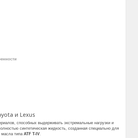
ренности
yota и Lexus
риалов, способных выдерживать экстремальные нагрузки и
олностью синтетическая жидкость, созданная специально для
е масла типа
ATF T-IV
.