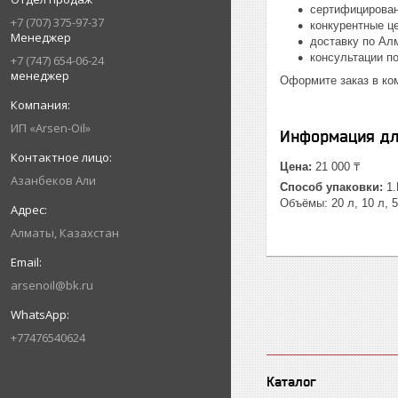
сертифицирован
+7 (707) 375-97-37
конкурентные ц
Менеджер
доставку по Ал
консультации п
+7 (747) 654-06-24
менеджер
Оформите заказ в к
ИП «Arsen-Oil»
Информация дл
Цена:
21 000 ₸
Азанбеков Али
Способ упаковки:
1.
Объёмы: 20 л, 10 л, 
Алматы, Казахстан
arsenoil@bk.ru
+77476540624
Каталог