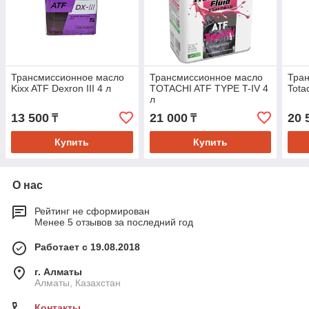
Трансмиссионное масло
Трансмиссионное масло
Тра
Kixx ATF Dexron III 4 л
TOTACHI ATF TYPE T-IV 4
Tota
л
13 500
21 000
20 
₸
₸
Купить
Купить
О нас
Рейтинг не сформирован
Менее 5 отзывов за последний год
Работает с 19.08.2018
г. Алматы
Алматы, Казахстан
Контакты