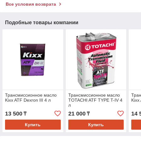
Все условия возврата
Подобные товары компании
Трансмиссионное масло
Трансмиссионное масло
Тра
Kixx ATF Dexron III 4 л
TOTACHI ATF TYPE T-IV 4
Kixx
л
13 500
21 000
14 
₸
₸
Купить
Купить