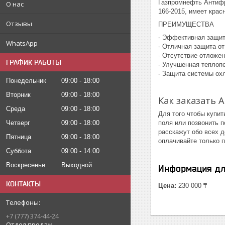
Газпромнефть Антифр
О нас
166-2015, имеет крас
Отзывы
ПРЕИМУЩЕСТВА
- Эффективная защит
WhatsApp
- Отличная защита от
- Отсутствие отложен
ГРАФИК РАБОТЫ
- Улучшенная теплоп
- Защита системы ох
Понедельник
09:00
18:00
Вторник
09:00
18:00
Как заказать 
Среда
09:00
18:00
Для того чтобы купит
Четверг
09:00
18:00
поля или позвонить 
расскажут обо всех д
Пятница
09:00
18:00
оплачивайте только п
Суббота
09:00
14:00
Воскресенье
Выходной
Информация дл
КОНТАКТЫ
Цена:
230 000 ₸
+7 (777) 374-44-24
Отдел продаж