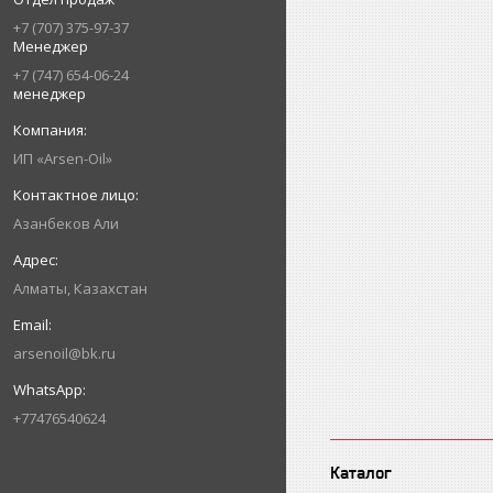
+7 (707) 375-97-37
Менеджер
+7 (747) 654-06-24
менеджер
ИП «Arsen-Oil»
Азанбеков Али
Алматы, Казахстан
arsenoil@bk.ru
+77476540624
Каталог