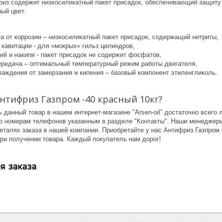
из содержит низкосиликатный пакет присадок, обеспечивающий защиту о
ный цвет.
а от коррозии – низкосиликатный пакет присадок, содержащий нитриты,
 кавитации - для «мокрых» гильз цилиндров,
ий и накипи - пакет присадок не содержит фосфатов,
ередача – оптимальный температурный режим работы двигателя,
лаждения от замерзания и кипения – базовый компонент этиленгликоль.
Антифриз Газпром -40 красный 10кг?
ь данный товар в нашем интернет-магазине "Arsen-oil" достаточно всего
по номерам телефонов указанным в разделе "Контакты". Наши менеджеры
еталях заказа в нашей компании. Приобретайте у нас Антифриз Газпром 
ри получении товара. Каждый покупатель нам дорог!
я заказа