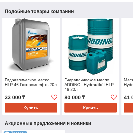
Подобные товары компании
Гидравлическое масло
Гидравлическое масло
Масл
HLP 46 Газпромнефть 20л
ADDINOL Hydrauliköl HLP
Hydr
46 20л
33 000
80 000
41 
₸
₸
Купить
Купить
Акционные предложения и новинки