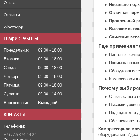
О нас
Идеально подх
Отличная терм
Отзывы
Продленный ре
WhatsApp
Высокие антик
Снижение всп
ГРАФИК РАБОТЫ
Где применяетс
Понедельник
09:00
18:00
Винтовые комп
Вторник
09:00
18:00
Промышленные 
Среда
09:00
18:00
Оборудование с
Четверг
09:00
18:00
Компрессоры в 
Пятница
09:00
18:00
Почему выбираю
Суббота
09:00
14:00
От известного 
Воскресенье
Выходной
Высокий уровен
Подходит для д
КОНТАКТЫ
Обеспечивает н
Компрессорное мас
+7 (777) 374-44-24
оборудования. Идеал
Отдел продаж