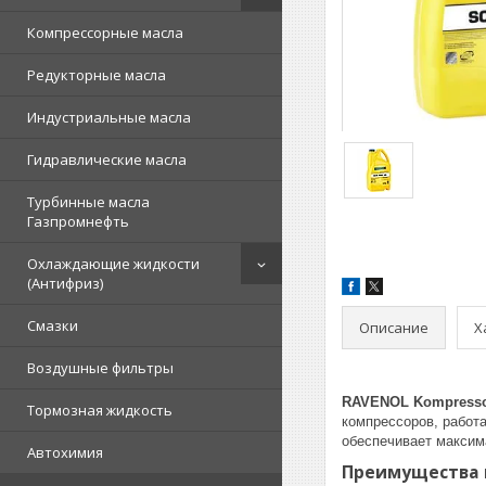
Компрессорные масла
Редукторные масла
Индустриальные масла
Гидравлические масла
Турбинные масла
Газпромнефть
Охлаждающие жидкости
(Антифриз)
Смазки
Описание
Х
Воздушные фильтры
RAVENOL Kompressor
Тормозная жидкость
компрессоров, работ
обеспечивает максим
Автохимия
Преимущества м