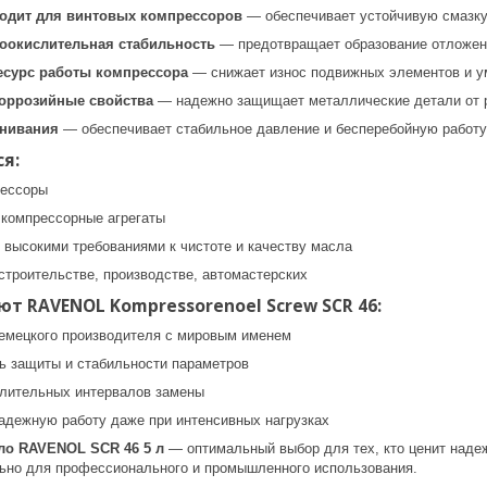
одит для винтовых компрессоров
— обеспечивает устойчивую смазку
оокислительная стабильность
— предотвращает образование отложени
сурс работы компрессора
— снижает износ подвижных элементов и у
оррозийные свойства
— надежно защищает металлические детали от р
енивания
— обеспечивает стабильное давление и бесперебойную работу
я:
рессоры
компрессорные агрегаты
 высокими требованиями к чистоте и качеству масла
строительстве, производстве, автомастерских
т RAVENOL Kompressorenoel Screw SCR 46:
немецкого производителя с мировым именем
ь защиты и стабильности параметров
лительных интервалов замены
адежную работу даже при интенсивных нагрузках
ло RAVENOL SCR 46 5 л
— оптимальный выбор для тех, кто ценит наде
ьно для профессионального и промышленного использования.