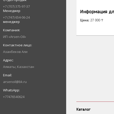
+7 (707) 375-97-37
Менеджер
Информация дл
+7 (747) 654-06-24
Цена:
27 000 ₸
менеджер
ИП «Arsen-Oil»
Азанбеков Али
Алматы, Казахстан
arsenoil@bk.ru
+77476540624
Каталог