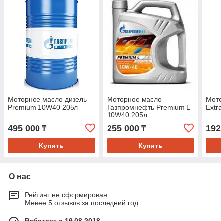
Моторное масло дизель
Моторное масло
Мото
Premium 10W40 205л
Газпромнефть Premium L
Extr
10W40 205л
495 000
255 000
192
₸
₸
Купить
Купить
О нас
Рейтинг не сформирован
Менее 5 отзывов за последний год
Работает с 19.08.2018