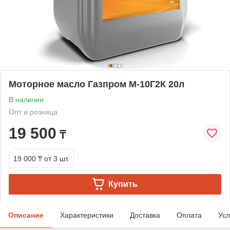
Моторное масло Газпром М-10Г2К 20л
В наличии
Опт и розница
19 500
₸
19 000 ₸
от 3 шт.
Купить
Описание
Характеристики
Доставка
Оплата
Усл