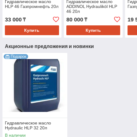
Гидравлическое масло
Гидравлическое масло
Гидр
HLP 46 Газпромнефть 20л
ADDINOL Hydrauliköl HLP
Газ
46 20л
33 000
80 000
19 
₸
₸
Купить
Купить
Акционные предложения и новинки
Подарок
Гидравлическое масло
Hydraulic HLP 32 20л
В наличии