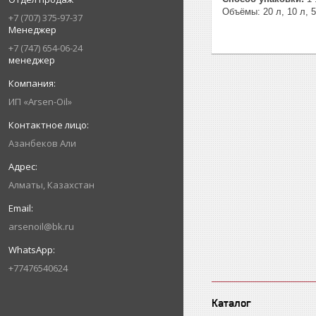
Объёмы: 20 л, 10 л, 
+7 (707) 375-97-37
Менеджер
+7 (747) 654-06-24
менеджер
ИП «Arsen-Oil»
Азанбеков Али
Алматы, Казахстан
arsenoil@bk.ru
+77476540624
Каталог