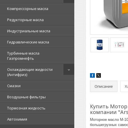
Компрессорные масла
Редукторные масла
Индустриальные масла
Гидравлические масла
Турбинные масла
Газпромнефть
Охлаждающие жидкости
(Антифриз)
Смазки
Описание
Х
Воздушные фильтры
Купить Мотор
Тормозная жидкость
компании "Ars
Автохимия
Моторное масло М-10
большегрузных самос