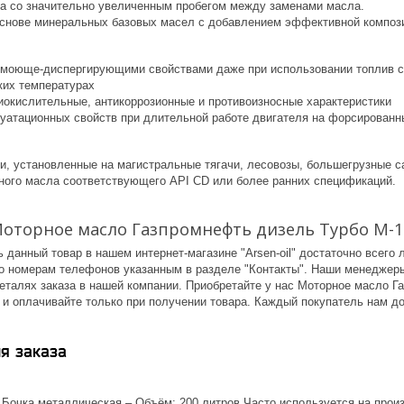
ва со значительно увеличенным пробегом между заменами масла.
основе минеральных базовых масел с добавлением эффективной композ
 моюще-диспергирующими свойствами даже при использовании топлив 
ких температурах
тиокислительные, антикоррозионные и противоизносные характеристики
плуатационных свойств при длительной работе двигателя на форсирован
ли, установленные на магистральные тягачи, лесовозы, большегрузные 
ного масла соответствующего API CD или более ранних спецификаций.
Моторное масло Газпромнефть дизель Турбо М-
ь данный товар в нашем интернет-магазине "Arsen-oil" достаточно всего
по номерам телефонов указанным в разделе "Контакты". Наши менеджеры
деталях заказа в нашей компании. Приобретайте у нас Моторное масло 
и оплачивайте только при получении товара. Каждый покупатель нам до
я заказа
.Бочка металлическая – Объём: 200 литров Часто используется на произ