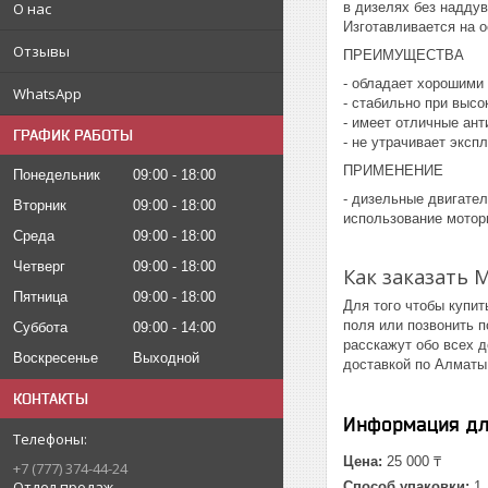
О нас
в дизелях без надду
Изготавливается на 
Отзывы
ПРЕИМУЩЕСТВА
- обладает хорошими
WhatsApp
- стабильно при высо
- имеет отличные ан
ГРАФИК РАБОТЫ
- не утрачивает экс
ПРИМЕНЕНИЕ
Понедельник
09:00
18:00
- дизельные двигате
Вторник
09:00
18:00
использование мотор
Среда
09:00
18:00
Четверг
09:00
18:00
Как заказать 
Пятница
09:00
18:00
Для того чтобы купит
поля или позвонить 
Суббота
09:00
14:00
расскажут обо всех 
Воскресенье
Выходной
доставкой по Алматы 
КОНТАКТЫ
Информация дл
Цена:
25 000 ₸
+7 (777) 374-44-24
Отдел продаж
Способ упаковки:
1 