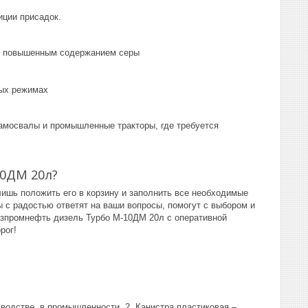
иции присадок.
с повышенным содержанием серы
ных режимах
самосвалы и промышленные тракторы, где требуется
10ДМ 20л?
 лишь положить его в корзину и заполнить все необходимые
 с радостью ответят на ваши вопросы, помогут с выбором и
Газпромнефть дизель Турбо М-10ДМ 20л с оперативной
рог!
водстве, в промышленности. 2. Канистра пластиковая –