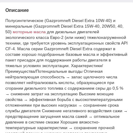
Описание
Полусинтетическое (Gazpromneft Diesel Extra 10W-40) и
минеральные (Gazpromneft Diesel Extra 15W-40, 20W50, 40,
50)
моторные масла
для дизельных двигателей
экологического класса Евро-2 (или ниже) тяжелонагруженной
техники, где требуется уровень эксплуатационных свойств API
CF-4. Масла серии Gazpromneft Diesel Extra содержат в
составе хорошо подобранные базовые масла и эффективный
пакет присадок для поддержания работы двигателя в
тяжелых условиях эксплуатации. Характеристики/
Преимущества/Потенциальные выгоды Отличная
нейтрализующая способность → запас щелочного числа
позволяет нейтрализовать кислоты, образующиеся при
сгорании дизельного топлива с содержанием серы до 0,5 %
→ снижение затрат на эксплуатацию Высокие моющие
свойства → эффективная борьба с высокотемпературными
отложениями при высоких нагрузках → сохранение срока
службы двигателя Снижение негативного воздействия сажи →
предотвращение загущения масла сажей → оптимальное
давление в системе смазки Хорошие вязкостно-
температурные характеристики → сохранение прочной