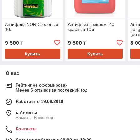
Антифриз NORD зеленый
Антифриз Газпром -40
Анти
10л
красный 10кг
Long
(роз
9 500
9 500
8 0
₸
₸
Купить
Купить
О нас
Рейтинг не сформирован
Менее 5 отзывов за последний год
Работает с 19.08.2018
г. Алматы
Алматы, Казахстан
Контакты