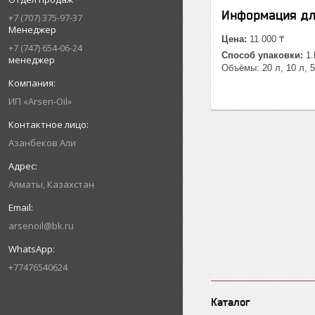
Информация дл
+7 (707) 375-97-37
Менеджер
Цена:
11 000 ₸
+7 (747) 654-06-24
Способ упаковки:
1.
менеджер
Объёмы: 20 л, 10 л, 
ИП «Arsen-Oil»
Азанбеков Али
Алматы, Казахстан
arsenoil@bk.ru
+77476540624
Каталог