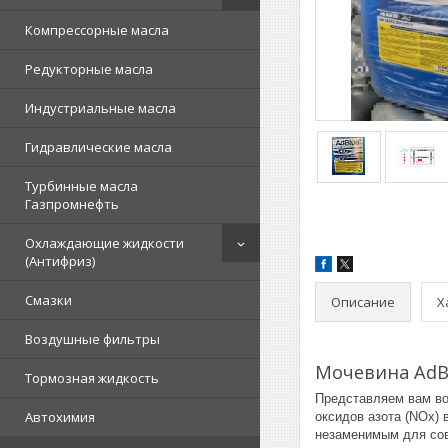
Компрессорные масла
Редукторные масла
Индустриальные масла
Гидравлические масла
Турбинные масла
Газпромнефть
Охлаждающие жидкости
(Антифриз)
Смазки
Описание
Х
Воздушные фильтры
Мочевина AdB
Тормозная жидкость
Представляем вам во
Автохимия
оксидов азота (NOx) 
незаменимым для сов