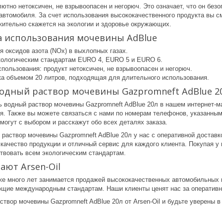
ютно нетоксичен, не взрывоопасен и негорюч. Это означает, что он без
автомобиля. За счет использования высококачественного продукта вы 
жительно скажется на экологии и здоровье окружающих.
 использования мочевины AdBlue
я оксидов азота (NOx) в выхлопных газах.
кологическим стандартам EURO 4, EURO 5 и EURO 6.
пользования: продукт нетоксичен, не взрывоопасен и негорюч.
ка объемом 20 литров, подходящая для длительного использования.
водный раствор мочевины Gazpromneft AdBlue 2
ь водный раствор мочевины Gazpromneft AdBlue 20л в нашем интернет-маг
я. Также вы можете связаться с нами по номерам телефонов, указанным
могут с выбором и расскажут обо всех деталях заказа.
 раствор мочевины Gazpromneft AdBlue 20л у нас с оперативной доставк
 качество продукции и отличный сервис для каждого клиента. Покупая у
твовать всем экологическим стандартам.
ют Arsen-Oil
уже много лет занимается продажей высококачественных автомобильных
ющие международным стандартам. Наши клиенты ценят нас за оперативн
твор мочевины Gazpromneft AdBlue 20л от Arsen-Oil и будьте уверены в