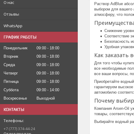
О нас
Раствор AdBlue абсол
выбором для вашего 
Отзывы
атмосферу, что поло
Преимущества
WhatsApp
Снижение уровн
Соответствие э
ГРАФИК РАБОТЫ
Безопасность ис
Удобная упаков
Понедельник
09:00
18:00
Как заказать 
Вторник
09:00
18:00
Для того чтобы купит
Среда
09:00
18:00
все необходимые пол
Четверг
09:00
18:00
все ваши вопросы, по
Пятница
09:00
18:00
Приобретайте водный
гарантируем высокое
Суббота
09:00
14:00
автомобилю соответс
Воскресенье
Выходной
Почему выбира
Компания Arsen-Oil 
КОНТАКТЫ
товары, соответству
Выбирайте водный рас
+7 (777) 374-44-24
Отдел продаж