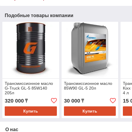
Подобные товары компании
Трансмиссионное масло
Трансмиссионное масло
Тра
G-Truck GL-5 85W140
85W90 GL-5 20л
Kixx
205л
4 л
320 000
30 000
15 
₸
₸
Купить
Купить
О нас