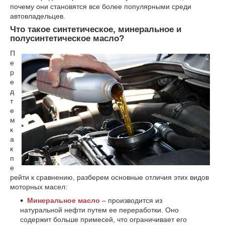
почему они становятся все более популярными среди
автовладельцев.
Что такое синтетическое, минеральное и
полусинтетическое масло?
П
е
р
е
д
т
е
м
к
а
к
п
е
рейти к сравнению, разберем основные отличия этих видов
моторных масел:
Минеральное масло
– производится из
натуральной нефти путем ее переработки. Оно
содержит больше примесей, что ограничивает его